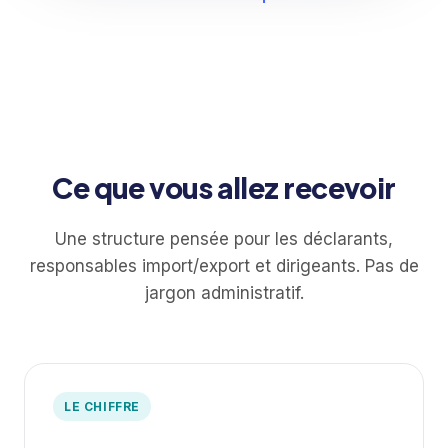
📦 La taxe 2€ sur les petits colis : qui paie,
qui collecte
🤝 Accords de libre-échange : Mercosur et
Inde
⚖️ Antidumping Chine : deux nouvelles
mesures à connaître
Ce que vous allez recevoir
Une structure pensée pour les déclarants,
responsables import/export et dirigeants. Pas de
jargon administratif.
LE CHIFFRE