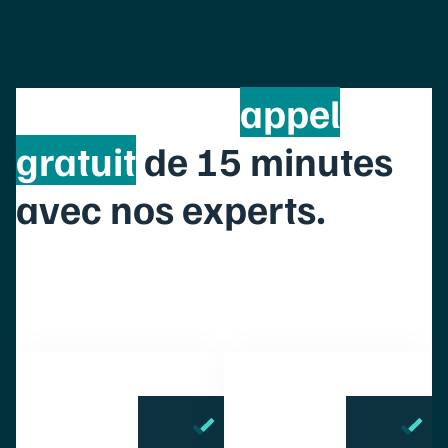
Réservez un
appel
gratuit
de 15 minutes
avec nos experts.
Anticipez, pilotez, et analysez tous vos transports
depuis la plateforme OVRSEA.
OVRSEA transforme vos expéditions :