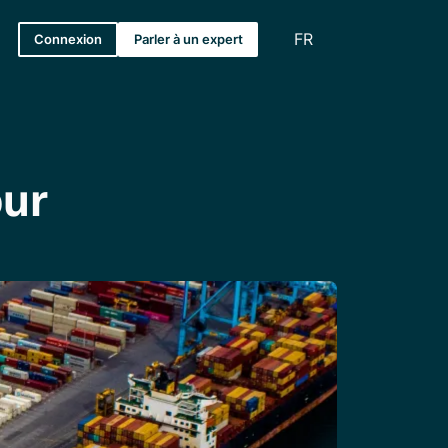
FR
Connexion
Parler à un expert
our