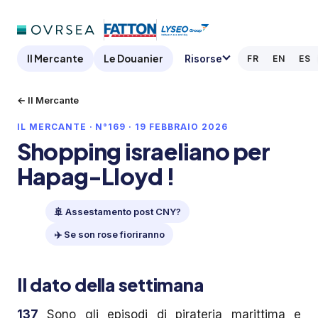
Il Mercante
Le Douanier
Risorse
FR
EN
ES
← Il Mercante
IL MERCANTE · N°169 · 19 FEBBRAIO 2026
Shopping israeliano per
Hapag-Lloyd !
🚢 Assestamento post CNY?
✈️ Se son rose fioriranno
Il dato della settimana
137
Sono gli episodi di pirateria marittima e