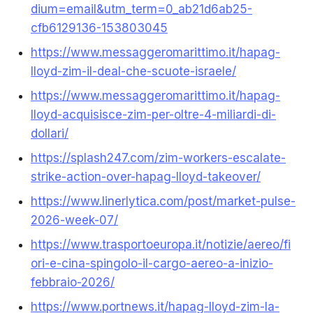
dium=email&utm_term=0_ab21d6ab25-
cfb6129136-153803045
https://www.messaggeromarittimo.it/hapag-
lloyd-zim-il-deal-che-scuote-israele/
https://www.messaggeromarittimo.it/hapag-
lloyd-acquisisce-zim-per-oltre-4-miliardi-di-
dollari/
https://splash247.com/zim-workers-escalate-
strike-action-over-hapag-lloyd-takeover/
https://www.linerlytica.com/post/market-pulse-
2026-week-07/
https://www.trasportoeuropa.it/notizie/aereo/fi
ori-e-cina-spingolo-il-cargo-aereo-a-inizio-
febbraio-2026/
https://www.portnews.it/hapag-lloyd-zim-la-