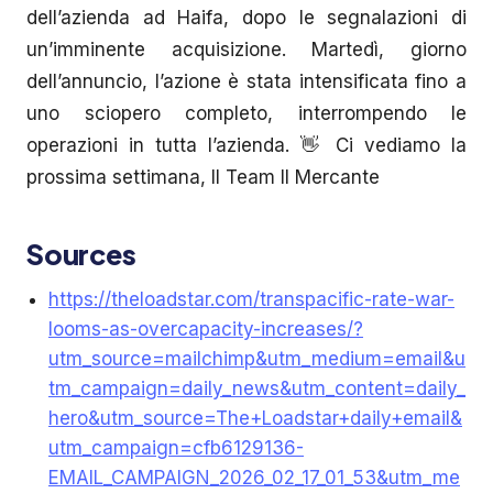
dell’azienda ad Haifa, dopo le segnalazioni di
un’imminente acquisizione. Martedì, giorno
dell’annuncio, l’azione è stata intensificata fino a
uno sciopero completo, interrompendo le
operazioni in tutta l’azienda. 👋 Ci vediamo la
prossima settimana, Il Team Il Mercante
Sources
https://theloadstar.com/transpacific-rate-war-
looms-as-overcapacity-increases/?
utm_source=mailchimp&utm_medium=email&u
tm_campaign=daily_news&utm_content=daily_
hero&utm_source=The+Loadstar+daily+email&
utm_campaign=cfb6129136-
EMAIL_CAMPAIGN_2026_02_17_01_53&utm_me