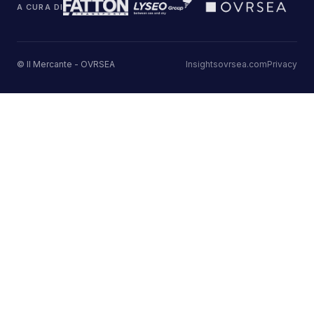
A CURA DI
© Il Mercante - OVRSEA
Insights
ovrsea.com
Privacy