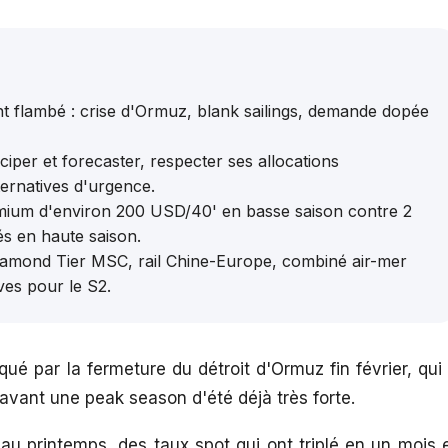
nt flambé : crise d'Ormuz, blank sailings, demande dopée
ciper et forecaster, respecter ses allocations
ernatives d'urgence.
remium d'environ 200 USD/40' en basse saison contre 2
s en haute saison.
 Diamond Tier MSC, rail Chine-Europe, combiné air-mer
ves pour le S2.
é par la fermeture du détroit d'Ormuz fin février, qui
 avant une peak season d'été déjà très forte.
 au printemps, des taux spot qui ont triplé en un mois 