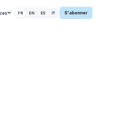
S'abonner
ces
FR
EN
ES
IT