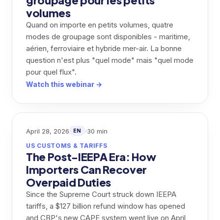
groupage pour les petits
volumes
Quand on importe en petits volumes, quatre
modes de groupage sont disponibles - maritime,
aérien, ferroviaire et hybride mer-air. La bonne
question n'est plus "quel mode" mais "quel mode
pour quel flux".
Watch this webinar →
April 28, 2026
·
30 min
EN
US CUSTOMS & TARIFFS
The Post-IEEPA Era: How
Importers Can Recover
Overpaid Duties
Since the Supreme Court struck down IEEPA
tariffs, a $127 billion refund window has opened
and CBP's new CAPE system went live on April