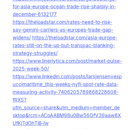
for-asia-europe-ocean-trade-rise-sharply-in-
december-6132177
https://theloadstar.com/rates-need-to-rise-
say-gemini-carriers-as-europes-trade-gap-
widens/
https://theloadstar.com/asia-europe-
rates-still-on-the-up-but-transpac-blanking-
strategy-struggles/
https://www.linerlytica.com/post/market-pulse-
2025-week-50/
https://www.linkedin.com/posts/larsjensenvesp
uccimaritime_this-weeks-nyfi-spot-rate-data-
measuring-activity-7406205789868228608-
fRXS?
utm_source=share&utm_medium=member_de
sktop&rcm=ACoAABM98u0Bw56GfV39aaw8X
UfKjTdOhTjB-lw