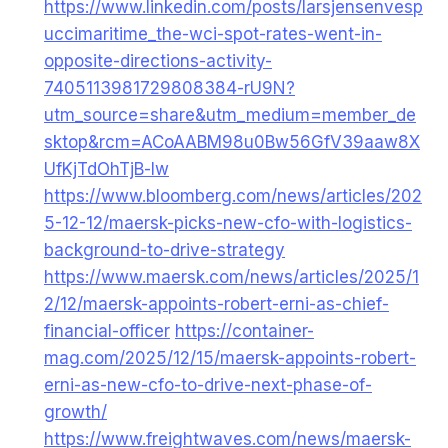
https://www.linkedin.com/posts/larsjensenvesp
uccimaritime_the-wci-spot-rates-went-in-
opposite-directions-activity-
7405113981729808384-rU9N?
utm_source=share&utm_medium=member_de
sktop&rcm=ACoAABM98u0Bw56GfV39aaw8X
UfKjTdOhTjB-lw
https://www.bloomberg.com/news/articles/202
5-12-12/maersk-picks-new-cfo-with-logistics-
background-to-drive-strategy
https://www.maersk.com/news/articles/2025/1
2/12/maersk-appoints-robert-erni-as-chief-
financial-officer
https://container-
mag.com/2025/12/15/maersk-appoints-robert-
erni-as-new-cfo-to-drive-next-phase-of-
growth/
https://www.freightwaves.com/news/maersk-