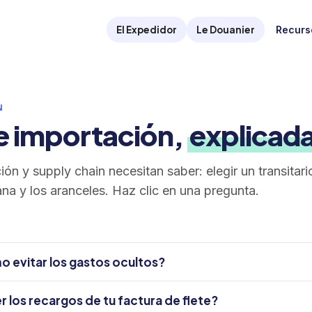
El Expedidor
Le Douanier
Recurs
N
e importación,
explicad
ón y supply chain necesitan saber: elegir un transitari
na y los aranceles. Haz clic en una pregunta.
o evitar los gastos ocultos?
 los recargos de tu factura de flete?