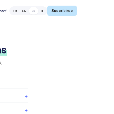
Suscribirse
os
FR
EN
ES
IT
as
o,