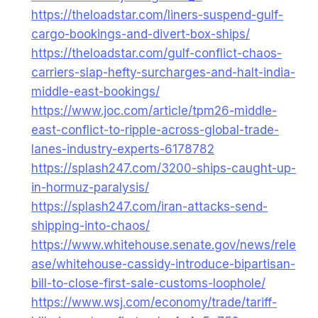
https://theloadstar.com/liners-suspend-gulf-
cargo-bookings-and-divert-box-ships/
https://theloadstar.com/gulf-conflict-chaos-
carriers-slap-hefty-surcharges-and-halt-india-
middle-east-bookings/
https://www.joc.com/article/tpm26-middle-
east-conflict-to-ripple-across-global-trade-
lanes-industry-experts-6178782
https://splash247.com/3200-ships-caught-up-
in-hormuz-paralysis/
https://splash247.com/iran-attacks-send-
shipping-into-chaos/
https://www.whitehouse.senate.gov/news/rele
ase/whitehouse-cassidy-introduce-bipartisan-
bill-to-close-first-sale-customs-loophole/
https://www.wsj.com/economy/trade/tariff-