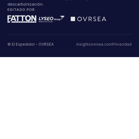
descarbonización.
EDITADO POR
© El Expedidor - OVRSEA
Insights
ovrsea.com
Privacidad