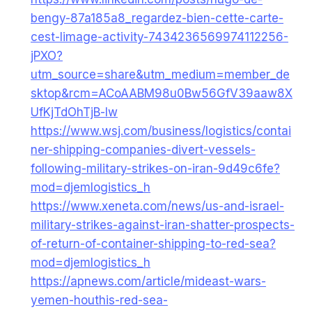
bengy-87a185a8_regardez-bien-cette-carte-
cest-limage-activity-7434236569974112256-
jPXO?
utm_source=share&utm_medium=member_de
sktop&rcm=ACoAABM98u0Bw56GfV39aaw8X
UfKjTdOhTjB-lw
https://www.wsj.com/business/logistics/contai
ner-shipping-companies-divert-vessels-
following-military-strikes-on-iran-9d49c6fe?
mod=djemlogistics_h
https://www.xeneta.com/news/us-and-israel-
military-strikes-against-iran-shatter-prospects-
of-return-of-container-shipping-to-red-sea?
mod=djemlogistics_h
https://apnews.com/article/mideast-wars-
yemen-houthis-red-sea-