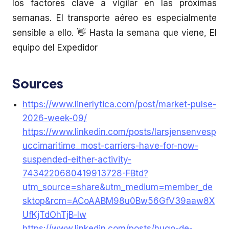
los factores clave a vigilar en las próximas
semanas. El transporte aéreo es especialmente
sensible a ello. 👋 Hasta la semana que viene, El
equipo del Expedidor
Sources
https://www.linerlytica.com/post/market-pulse-
2026-week-09/
https://www.linkedin.com/posts/larsjensenvesp
uccimaritime_most-carriers-have-for-now-
suspended-either-activity-
7434220680419913728-FBtd?
utm_source=share&utm_medium=member_de
sktop&rcm=ACoAABM98u0Bw56GfV39aaw8X
UfKjTdOhTjB-lw
https://www.linkedin.com/posts/hugo-de-