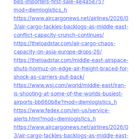
bills-importers-first-sale-4e4a5e75?
mod=djemlogistics_h
https://www.aircargonews.net/airlines/2026/0
3/air-cargo-tackles-backlogs-as-middle-east-
conflict-capacity-crunch-continues/
https://theloadstar.com/air-cargo-chaos-
capacity-on-asia-europe-drops-26/
https://theloadstar.com/middle-east-airspace-
shuts-hormuz-on-edge-air-freight-braced-for-
shock-as-carriers-pull-back/
https://www.wsj.com/world/middle-east/iran-
is-shooting-at-some-of-the-worlds-busiest-
airports-bb660b8e?mod=djemlogistics_h
https://www.fedex.com/en-us/service-
alerts.html?mod=djemlogistics_h
https://www.aircargonews.net/airlines/2026/0
3/air-cargo-tackles-backlogs-as-middle-east-