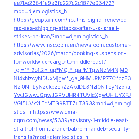
ee7be23641e9e3fd227d2c1677e03472?
mod=djemlogistics_h
https://gcaptain.com/houthis-signal-renewed-
red-sea-shipping-attacks-after-u-s-israeli-
strikes-on-iran/?mod=djemlogistics_h
https://www.msc.com/en/newsroom/customer-
advisories/2026/march/booking-suspension-
for-worldwide-cargo-to-middle-east?
_gl=1*r2oft2*_up*MQ..*_ga*MTgwNzM4NjM0
Ni4xNzcyNDUxMjgw*_ga_9HMJRMP77C*czE3
NzI0NTEyNzckbzEkZzAkdDE3NzI0NTEyNzckaj
YwJGwwJGgwJGRVUHR4TUVIcXgwUHlUYXFJ
VGI5UVk2LTdMTG9BTTZuT3R3&mod=djemlogi
stics_h
https://www.cma-
cgm.com/news/5339/advisory-1-middle-east-
strait-of-hormuz-and-bab-el-mandeb-security-
transits?mod=djemlogistics_h