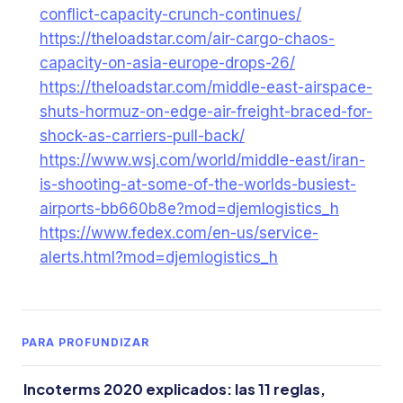
conflict-capacity-crunch-continues/
https://theloadstar.com/air-cargo-chaos-
capacity-on-asia-europe-drops-26/
https://theloadstar.com/middle-east-airspace-
shuts-hormuz-on-edge-air-freight-braced-for-
shock-as-carriers-pull-back/
https://www.wsj.com/world/middle-east/iran-
is-shooting-at-some-of-the-worlds-busiest-
airports-bb660b8e?mod=djemlogistics_h
https://www.fedex.com/en-us/service-
alerts.html?mod=djemlogistics_h
PARA PROFUNDIZAR
Incoterms 2020 explicados: las 11 reglas,