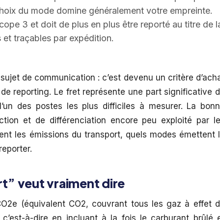
 choix du mode domine généralement votre empreinte.
ope 3 et doit de plus en plus être reporté au titre de l
et traçables par expédition.
 sujet de communication : c’est devenu un critère d’ach
de reporting. Le fret représente une part significative 
l’un des postes les plus difficiles à mesurer. La bon
action et de différenciation encore peu exploité par l
lent les émissions du transport, quels modes émettent 
reporter.
t” veut vraiment dire
CO2e (équivalent CO2, couvrant tous les gaz à effet 
c’est-à-dire en incluant à la fois le carburant brûlé 