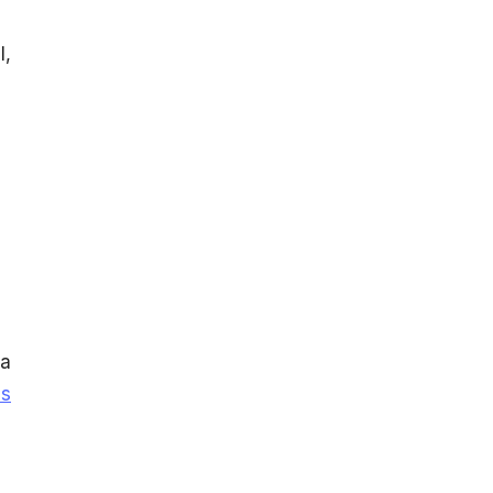
l,
la
is