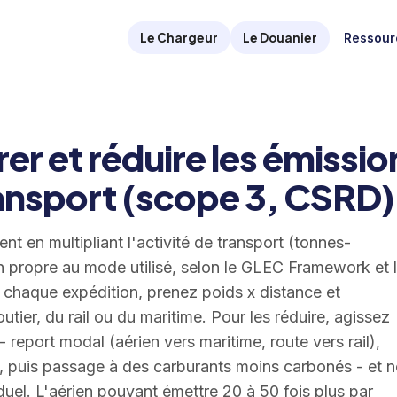
Le Chargeur
Le Douanier
Ressour
 et réduire les émissio
ansport (scope 3, CSRD)
t en multipliant l'activité de transport (tonnes-
n propre au mode utilisé, selon le GLEC Framework et 
 chaque expédition, prenez poids x distance et
outier, du rail ou du maritime. Pour les réduire, agissez
 - report modal (aérien vers maritime, route vers rail),
s, puis passage à des carburants moins carbonés - et n
uel. L'aérien pouvant émettre 20 à 50 fois plus par