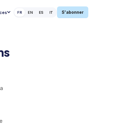
S'abonner
ces
FR
EN
ES
IT
ns
la
e