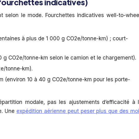
fourchettes indicatives)
t selon le mode. Fourchettes indicatives well-to-whee
centaines à plus de 1 000 g CO2e/tonne-km) ; court-
0 g CO2e/tonne-km selon le camion et le chargement).
2e/tonne-km).
km (environ 10 à 40 g CO2e/tonne-km pour les porte-
répartition modale, pas les ajustements d’efficacité à 
te. Une
expédition aérienne peut peser plus que des mo