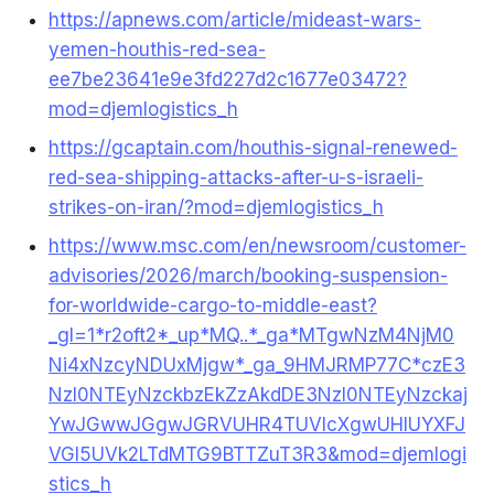
https://apnews.com/article/mideast-wars-
yemen-houthis-red-sea-
ee7be23641e9e3fd227d2c1677e03472?
mod=djemlogistics_h
https://gcaptain.com/houthis-signal-renewed-
red-sea-shipping-attacks-after-u-s-israeli-
strikes-on-iran/?mod=djemlogistics_h
https://www.msc.com/en/newsroom/customer-
advisories/2026/march/booking-suspension-
for-worldwide-cargo-to-middle-east?
_gl=1*r2oft2*_up*MQ..*_ga*MTgwNzM4NjM0
Ni4xNzcyNDUxMjgw*_ga_9HMJRMP77C*czE3
NzI0NTEyNzckbzEkZzAkdDE3NzI0NTEyNzckaj
YwJGwwJGgwJGRVUHR4TUVIcXgwUHlUYXFJ
VGI5UVk2LTdMTG9BTTZuT3R3&mod=djemlogi
stics_h