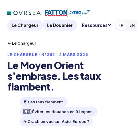
Le Chargeur
Le Douanier
Ressources
FR
EN
← Le Chargeur
LE CHARGEUR · N°262 · 4 MARS 2026
Le Moyen Orient
s’embrase. Les taux
flambent.
🚢 Les taux flambent.
🇺🇸 Éviter les douanes en 3 leçons.
✈️ Crash en vue sur Asie-Europe ?