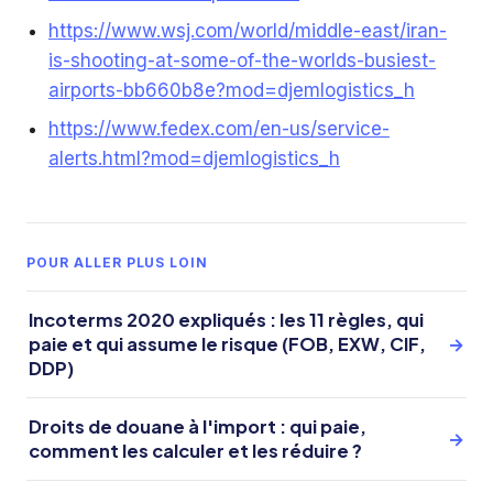
https://www.wsj.com/world/middle-east/iran-
is-shooting-at-some-of-the-worlds-busiest-
airports-bb660b8e?mod=djemlogistics_h
https://www.fedex.com/en-us/service-
alerts.html?mod=djemlogistics_h
POUR ALLER PLUS LOIN
Incoterms 2020 expliqués : les 11 règles, qui
paie et qui assume le risque (FOB, EXW, CIF,
→
DDP)
Droits de douane à l'import : qui paie,
→
comment les calculer et les réduire ?