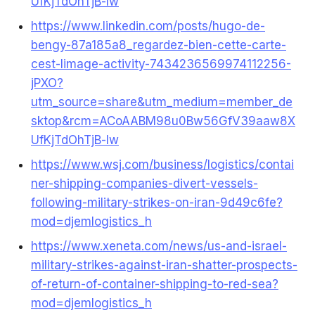
UfKjTdOhTjB-lw
https://www.linkedin.com/posts/hugo-de-
bengy-87a185a8_regardez-bien-cette-carte-
cest-limage-activity-7434236569974112256-
jPXO?
utm_source=share&utm_medium=member_de
sktop&rcm=ACoAABM98u0Bw56GfV39aaw8X
UfKjTdOhTjB-lw
https://www.wsj.com/business/logistics/contai
ner-shipping-companies-divert-vessels-
following-military-strikes-on-iran-9d49c6fe?
mod=djemlogistics_h
https://www.xeneta.com/news/us-and-israel-
military-strikes-against-iran-shatter-prospects-
of-return-of-container-shipping-to-red-sea?
mod=djemlogistics_h