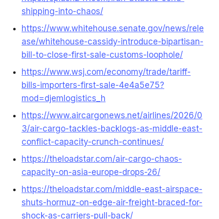
shipping-into-chaos/
https://www.whitehouse.senate.gov/news/rele
ase/whitehouse-cassidy-introduce-bipartisan-
bill-to-close-first-sale-customs-loophole/
https://www.wsj.com/economy/trade/tariff-
bills-importers-first-sale-4e4a5e75?
mod=djemlogistics_h
https://www.aircargonews.net/airlines/2026/0
3/air-cargo-tackles-backlogs-as-middle-east-
conflict-capacity-crunch-continues/
https://theloadstar.com/air-cargo-chaos-
capacity-on-asia-europe-drops-26/
https://theloadstar.com/middle-east-airspace-
shuts-hormuz-on-edge-air-freight-braced-for-
shock-as-carriers-pull-back/