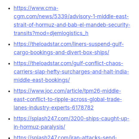
https://www.cma-
cgm.com/news/5339/advisory-1-middle-east-
strait-of-hormuz-and-bab-el-mandeb-security-
transits?mod=djemlogistics_h
https://theloadstar.com/liners-suspend-gulf-
cargo-bookings-and-divert-box-ships/
https://theloadstar.com/gulf-conflict-chaos-
carriers-slap-hefty-surcharges-and-halt-india-
middle-east-bookings/
https://www.joc.com/article/tpm26-middle-
east-conflict-to-ripple-across-global-trade-
lanes-industry-experts-6178782
https://splash247.com/3200-ships-caught-up-
in-hormuz-paralysis/
https://splash247.com/iran-attacks-send-