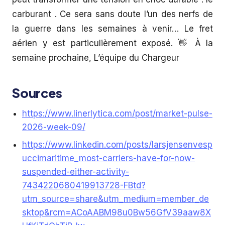
carburant . Ce sera sans doute l’un des nerfs de
la guerre dans les semaines à venir… Le fret
aérien y est particulièrement exposé. 👋 À la
semaine prochaine, L’équipe du Chargeur
Sources
https://www.linerlytica.com/post/market-pulse-
2026-week-09/
https://www.linkedin.com/posts/larsjensenvesp
uccimaritime_most-carriers-have-for-now-
suspended-either-activity-
7434220680419913728-FBtd?
utm_source=share&utm_medium=member_de
sktop&rcm=ACoAABM98u0Bw56GfV39aaw8X