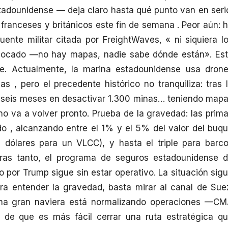
stadounidense — deja claro hasta qué punto van en seri
 franceses y británicos este fin de semana . Peor aún: 
ente militar citada por FreightWaves, « ni siquiera l
olocado —no hay mapas, nadie sabe dónde están». Es
fe. Actualmente, la marina estadounidense usa dron
as , pero el precedente histórico no tranquiliza: tras 
ó seis meses en desactivar 1.300 minas… teniendo map
no va a volver pronto. Prueba de la gravedad: las prim
o , alcanzando entre el 1% y el 5% del valor del buq
e dólares para un VLCC), y hasta el triple para barc
tras tanto, el programa de seguros estadounidense 
 por Trump sigue sin estar operativo. La situación sig
a entender la gravedad, basta mirar al canal de Sue
una gran naviera está normalizando operaciones —C
de que es más fácil cerrar una ruta estratégica q