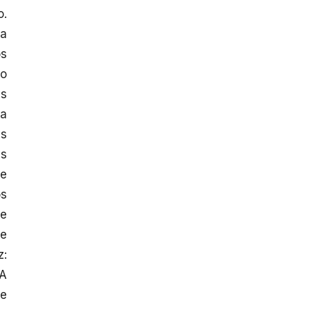
o.
ha
os
to
es
la
as
as
ue
os
de
ue
z:
MA
ue