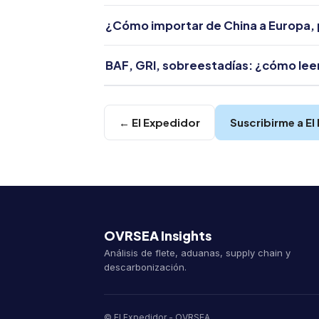
¿Cómo importar de China a Europa, 
BAF, GRI, sobreestadías: ¿cómo leer 
← El Expedidor
Suscribirme a El
OVRSEA Insights
Análisis de flete, aduanas, supply chain y
descarbonización.
© El Expedidor - OVRSEA