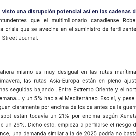
visto una disrupción potencial así en las cadenas 
undentes que el multimillonario canadiense Robe
la crisis que se avecina en el suministro de fertilizant
 Street Journal.
n ahora mismo es muy desigual en las rutas marítim
imavera, las rutas Asia-Europa están en pleno ajus
anas seguidas bajando . Entre Extremo Oriente y el nor
emana… y un 5% hacia el Mediterráneo. Eso sí, y pese
siguen claramente por encima de los de antes de la guer
os spot están todavía un 21% por encima según Xenet
de un 26%. Dicho esto, empieza a perfilarse el riesgo 
ence, una demanda similar a la de 2025 podría no bast