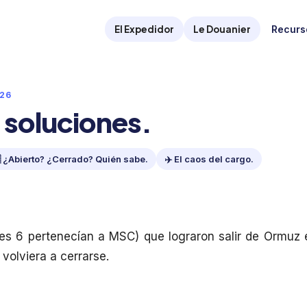
El Expedidor
Le Douanier
Recurs
026
 soluciones.
 ¿Abierto? ¿Cerrado? Quién sabe.
✈️ El caos del cargo.
es 6 pertenecían a MSC) que lograron salir de Ormuz 
 volviera a cerrarse.