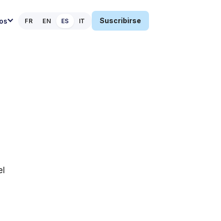
Suscribirse
os
FR
EN
ES
IT
el