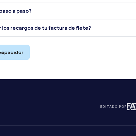
paso a paso?
los recargos de tu factura de flete?
 Expedidor
EDITADO POR