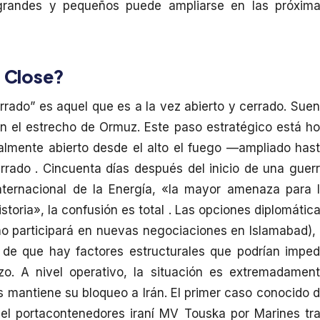
 grandes y pequeños puede ampliarse en las próxim
I Close?
errado” es aquel que es a la vez abierto y cerrado. Sue
en el estrecho de Ormuz. Este paso estratégico está h
ialmente abierto desde el alto el fuego —ampliado has
rrado . Cincuenta días después del inicio de una guer
ternacional de la Energía, «la mayor amenaza para 
storia», la confusión es total . Las opciones diplomátic
no participará en nuevas negociaciones en Islamabad),
de que hay factores estructurales que podrían imped
azo. A nivel operativo, la situación es extremadamen
s mantiene su bloqueo a Irán. El primer caso conocido 
del portacontenedores iraní MV Touska por Marines tr