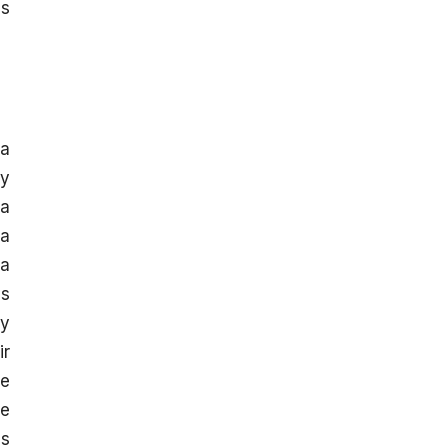
as
na
oy
ta
ra
la
as
 y
ir
te
de
as