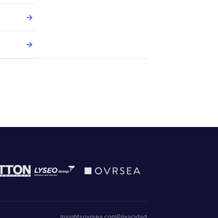
→
→
Insights
ovrsea.com
Privacidad