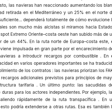
esto, las navieras han reaccionado aumentando los bla
d retirada en el Mediterráneo y un 25% en el norte 
suficiente… dependerá totalmente de cómo evolucione 
ñales son mucho más alcistas si miramos hacia Estad
os spot Extremo Oriente–costa oeste han subido más de 
r de un 44%. En la ruta norte de Europa–costa este, 
viene impulsada en gran parte por el encarecimiento d
navieras a introducir recargos por combustible . En 
pacidad en varios operadores importantes se ha traduci
imiento de los contratos : las navieras priorizan los FA
recargos adicionales previstos para principios de ma
ructura tarifaria . Un último punto: las sacudidas d
duras para los actores independientes. Por ejemplo, l
aliendo rápidamente de la ruta transpacífica . En 
sto podría extenderse a otras rutas. Esa es también 