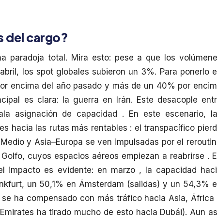
s del cargo?
na paradoja total. Mira esto: pese a que los volúmen
bril, los spot globales subieron un 3%. Para ponerlo 
 por encima del año pasado y más de un 40% por enci
ncipal es clara: la guerra en Irán. Este desacople ent
la asignación de capacidad . En este escenario, l
s hacia las rutas más rentables : el transpacífico pier
 Medio y Asia–Europa se ven impulsadas por el rerouti
l Golfo, cuyos espacios aéreos empiezan a reabrirse . 
el impacto es evidente: en marzo , la capacidad hac
nkfurt, un 50,1% en Ámsterdam (salidas) y un 54,3% 
o se ha compensado con más tráfico hacia Asia, África
(Emirates ha tirado mucho de esto hacia Dubái). Aun as