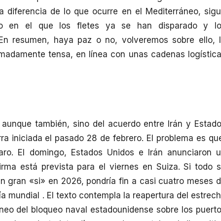
a diferencia de lo que ocurre en el Mediterráneo, sig
to en el que los fletes ya se han disparado y l
En resumen, haya paz o no, volveremos sobre ello, 
remadamente tensa, en línea con unas cadenas logístic
 aunque también, sino del acuerdo entre Irán y Estad
rra iniciada el pasado 28 de febrero. El problema es qu
aro. El domingo, Estados Unidos e Irán anunciaron 
irma está prevista para el viernes en Suiza. Si todo 
 un gran «si» en 2026, pondría fin a casi cuatro meses 
a mundial . El texto contempla la reapertura del estrec
neo del bloqueo naval estadounidense sobre los puert