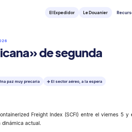
El Expedidor
Le Douanier
Recurs
2026
icana» de segunda
Una paz muy precaria
✈️ El sector aéreo, a la espera
tainerized Freight Index (SCFI) entre el viernes 5 y 
a dinámica actual.