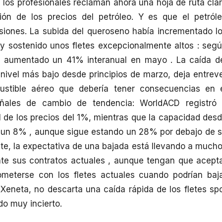
los profesionales reclaman ahora una hoja de ruta cla
ción de los precios del petróleo. Y es que el petról
siones. La subida del queroseno había incrementado l
y sostenido unos fletes excepcionalmente altos : seg
a aumentado un 41% interanual en mayo . La caída d
 nivel más bajo desde principios de marzo, deja entrev
bustible aéreo que debería tener consecuencias en 
eñales de cambio de tendencia: WorldACD registró
l de los precios del 1%, mientras que la capacidad des
ó un 8% , aunque sigue estando un 28% por debajo de 
ente, la expectativa de una bajada está llevando a much
te sus contratos actuales , aunque tengan que acept
meterse con los fletes actuales cuando podrían baj
Xeneta, no descarta una caída rápida de los fletes sp
do muy incierto.