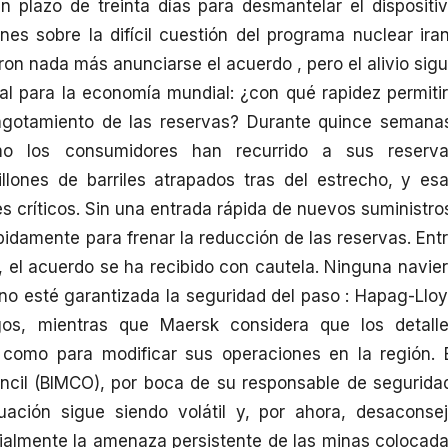
 un plazo de treinta días para desmantelar el dispositi
nes sobre la difícil cuestión del programa nuclear iran
ron nada más anunciarse el acuerdo , pero el alivio sig
l para la economía mundial: ¿con qué rapidez permiti
l agotamiento de las reservas? Durante quince semana
mo los consumidores han recurrido a sus reserv
llones de barriles atrapados tras del estrecho, y es
s críticos. Sin una entrada rápida de nuevos suministro
ápidamente para frenar la reducción de las reservas. Ent
o, el acuerdo se ha recibido con cautela. Ninguna navie
no esté garantizada la seguridad del paso : Hapag-Llo
gos, mientras que Maersk considera que los detall
como para modificar sus operaciones en la región. 
uncil (BIMCO), por boca de su responsable de segurida
uación sigue siendo volátil y, por ahora, desaconse
cialmente la amenaza persistente de las minas colocad