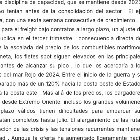
a disciplina de capacidad, que se mantiene desde 202
o tenían antes de la consolidación del sector . El e
ca, con una sexta semana consecutiva de crecimiento .
para el freight bajo contratos a largo plazo, un ajuste 
plica en el tercer trimestre , consecuencia directa d
 la escalada del precio de los combustibles marítimo
neta, los fletes spot siguen elevados en las principal
 antes de alcanzar su pico , lo que los acercaría a l
s del mar Rojo de 2024. Entre el inicio de la guerra y 
disparado más de un 120% hacia la costa oeste de Estad
la costa este . Más allá de los precios, los cargador
s desde Extremo Oriente: incluso los grandes volúmen
plazo válidos tienen dificultades para embarcar s
tán completos hasta julio. El alargamiento de las rut
ación de las crisis y las tensiones recurrentes mantien
dad . Aunque la oferta ha aumentado ligeramente hac