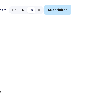
Suscribirse
os
FR
EN
ES
IT
el