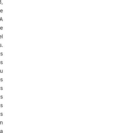
3,
je
 A
de
el
s.
es
os
su
os
es
es
us
as
en
ia