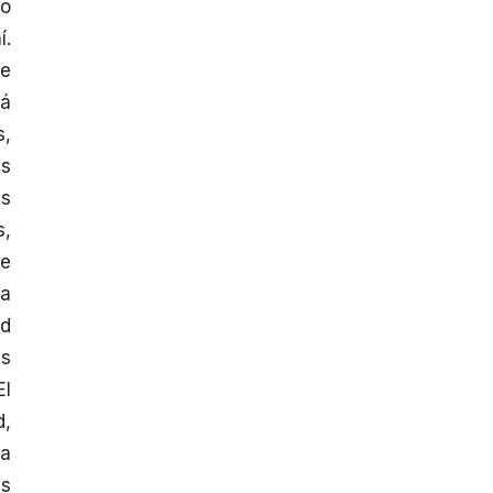
vo
í.
ue
rá
s,
as
as
s,
re
ra
yd
es
El
d,
ja
as