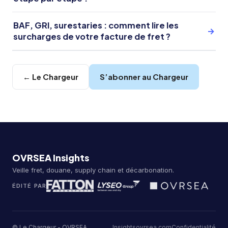
BAF, GRI, surestaries : comment lire les
→
surcharges de votre facture de fret ?
← Le Chargeur
S’abonner au Chargeur
OVRSEA Insights
Veille fret, douane, supply chain et décarbonation.
ÉDITÉ PAR
© Le Chargeur - OVRSEA
Insights
ovrsea.com
Confidentialité