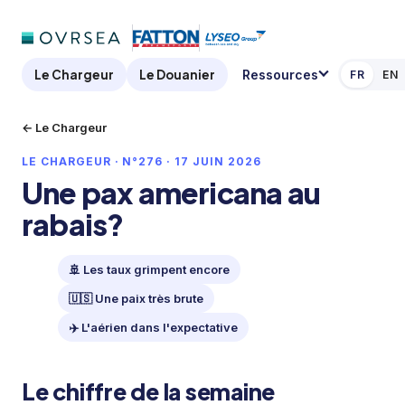
Le Chargeur
Le Douanier
Ressources
FR
EN
← Le Chargeur
LE CHARGEUR · N°276 · 17 JUIN 2026
Une pax americana au
rabais?
🚢 Les taux grimpent encore
🇺🇸 Une paix très brute
✈️ L'aérien dans l'expectative
Le chiffre de la semaine