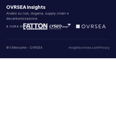
OVRSEA Insights
Analisi su noli, dogana, supply chain e
decarbonizzazione.
A CURA DI
© Il Mercante - OVRSEA
Insights
ovrsea.com
Privacy