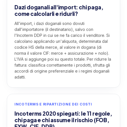
Dazi doganali all'import: chi paga,
come calcolarli e ridurli?
All'import, i dazi doganali sono dovuti
dall'importatore (il destinatario), salvo con
l'Incoterm DDP in cui se ne fa carico il venditore. Si
calcolano applicando un'aliquota, determinata dal
codice HS della merce, al valore in dogana (di
norma il valore CIF: merce + assicurazione + nolo).
L'IVA si aggiunge poi su questo totale. Per ridurre la
fattura: classifica correttamente i prodotti, sfrutta gli
accordi di origine preferenziale e i regimi doganali
adatti.
INCOTERMS E RIPARTIZIONE DEI COSTI
Incoterms 2020 spiegati: le 11 regole,
chi paga e chi assume il rischio (FOB,
EXW, CIF, DDP)