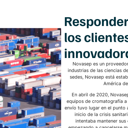
Responder 
los client
innovador
Novasep es un proveedor l
industrias de las ciencias 
sedes, Novasep está establ
América del
En abril de 2020, Novase
equipos de cromatografía a 
envío tuvo lugar en el punto á
inicio de la crisis sani
intentaba mantener sus
empezando a cancelarse mu