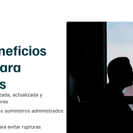
neficios
para
s
zada, actualizada y
ores
os suministros administrados
ara evitar rupturas