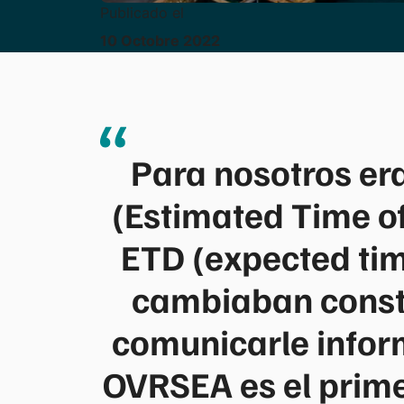
Publicado el
10
Octobre
2022
Para nosotros era 
(Estimated Time of
ETD (expected tim
cambiaban consta
comunicarle infor
OVRSEA es el prime