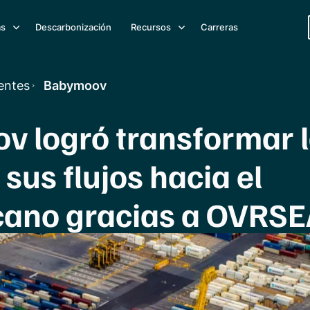
as
Descarbonización
Recursos
Carreras
ientes
Babymoov
 logró transformar 
sus flujos hacia el
ano gracias a OVRSE