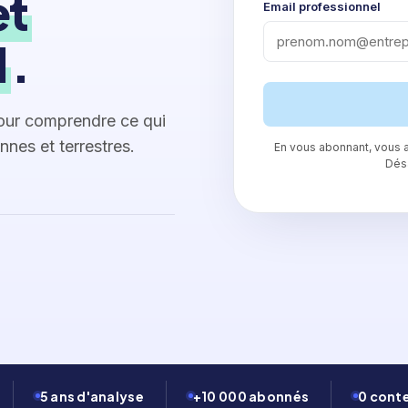
et
Email professionnel
l
.
our comprendre ce qui
nnes et terrestres.
En vous abonnant, vous a
Dés
5 ans d'analyse
+10 000 abonnés
0 cont