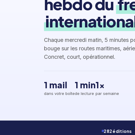
hebdo du
fr
internationa
Chaque mercredi matin, 5 minutes p
bouge sur les routes maritimes, aérie
Concret, court, opérationnel.
1 mail
1 min
1×
dans votre boîte
de lecture
par semaine
282 éditions